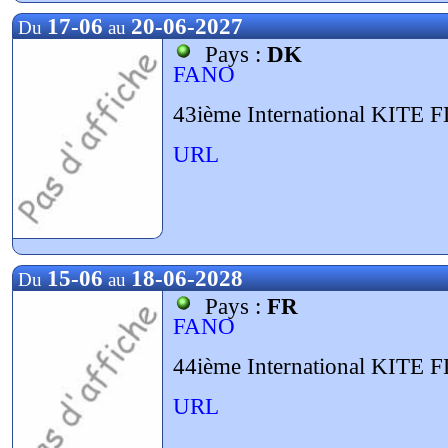
17-06
20-06-2027
Du
au
Pays :
DK
FANO
43ième International KITE
URL
15-06
18-06-2028
Du
au
Pays :
FR
FANO
44ième International KITE
URL