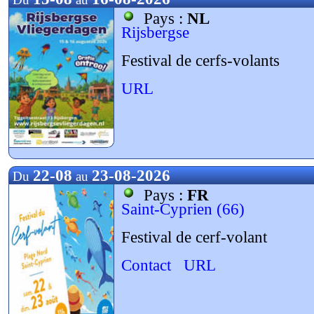
Pays :
NL
Rijsbergse
Festival de cerfs-volants
URL
22-08
23-08-2026
Du
au
Pays :
FR
Saint-Cyprien (66)
Festival de cerf-volant
Contact
URL