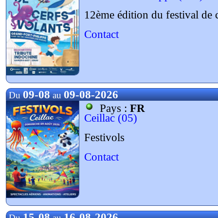
12ème édition du festival de 
Contact
09-08
09-08-2026
Du
au
Pays :
FR
Ceillac (05)
Festivols
Contact
15-08
16-08-2026
Du
au