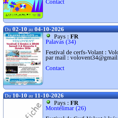
Contact
02-10
04-10-2026
Du
au
Pays :
FR
Palavas (34)
Festival de cerfs-Volant : Vo
par mail : volovent34@gmail.
Contact
10-10
11-10-2026
Du
au
Pays :
FR
Montélimar (26)