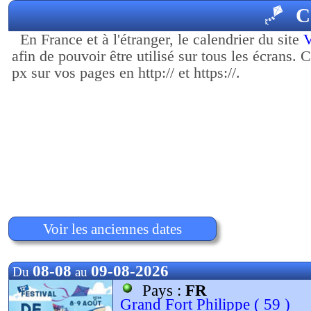
🪁
C
En France et à l'étranger, le calendrier du site
afin de pouvoir être utilisé sur tous les écrans.
px sur vos pages en http:// et https://.
Voir les anciennes dates
08-08
09-08-2026
Du
au
Pays :
FR
Grand Fort Philippe ( 59 )