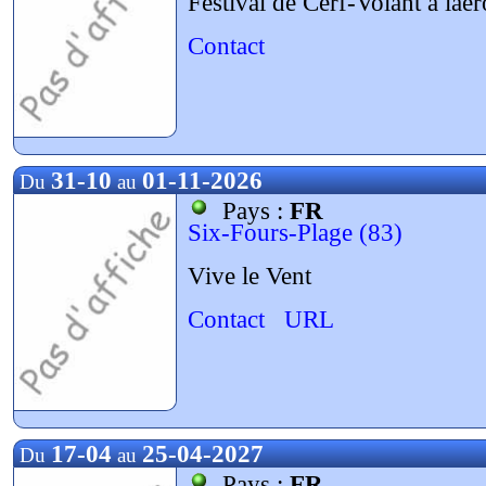
Festival de Cerf-Volant à l
Contact
31-10
01-11-2026
Du
au
Pays :
FR
Six-Fours-Plage (83)
Vive le Vent
Contact
URL
17-04
25-04-2027
Du
au
Pays :
FR