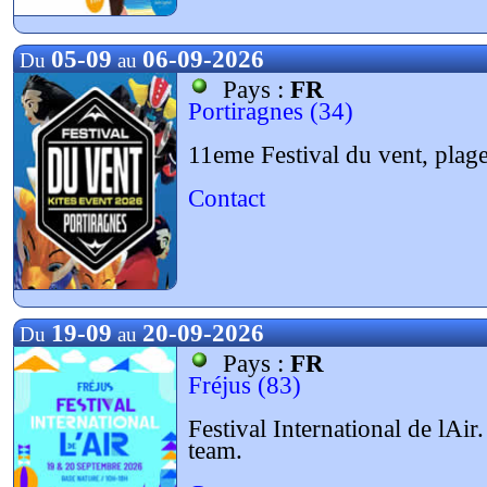
05-09
06-09-2026
Du
au
Pays :
FR
Portiragnes (34)
11eme Festival du vent, plage 
Contact
19-09
20-09-2026
Du
au
Pays :
FR
Fréjus (83)
Festival International de lAi
team.