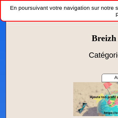
En poursuivant votre navigation sur notre si
p
Accueil
»
Les spots de vol
.
Breiz
Catégorie
A