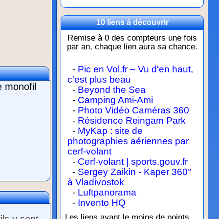
10 liens à découvrir
Remise à 0 des compteurs une fois
par an, chaque lien aura sa chance.
-
Pic en Vol.fr – Vu d'en haut,
c'est plus beau
e monofil
-
Beyond the Sea
-
Camping Ami-Ami
-
Photo Vidéo Caméras 360
-
Résidence Reingam Park
-
MyKap : site de
photographies aériennes par
cerf-volant
-
Cerf-volant | sports.gouv.fr
-
Sergey Zaikin - Kaper 360°
à Vladivostok
-
Luftpanorama
-
Invento HQ
Les liens ayant le moins de points