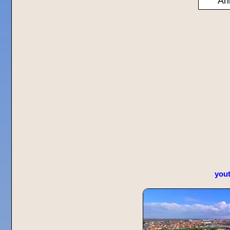
Ann
you