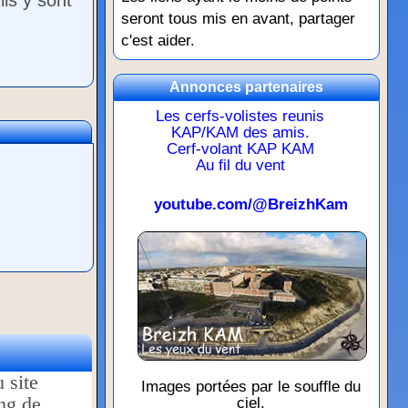
ils y sont
seront tous mis en avant, partager
c'est aider.
Annonces partenaires
Les cerfs-volistes reunis
KAP/KAM des amis.
Cerf-volant KAP KAM
Au fil du vent
youtube.com/@BreizhKam
Images portées par le souffle du
ciel.