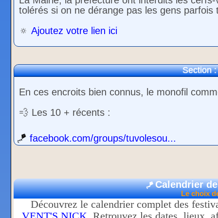
La Mairie, la préfecture ont interdits les cerfs
tolérés si on ne dérange pas les gens parfois 
🔅
Ajoutez votre lien ici
Section :
En ces encroits bien connus, le monofil comme
💨 Les 10 + récents :
🪁
facebook.com/groups/tuvolesou...
Calendrier de
🪁
Le choix d