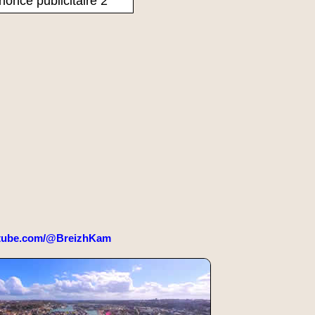
once publicitaire 2
tube.com/@BreizhKam