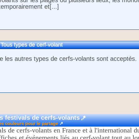
-volants sur les plages ou pluisieurs lieux, les monof
temporairement et[...]
 Tous types de cerf-volant
 les autres types de cerfs-volants sont acceptés.
s festivals de cerfs-volants
🪁
es couleurs pour le partage
↗