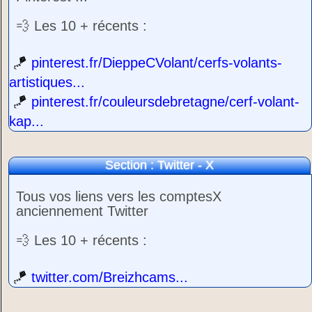
💨 Les 10 + récents :
🪁
pinterest.fr/DieppeCVolant/cerfs-volants-
artistiques...
🪁
pinterest.fr/couleursdebretagne/cerf-volant-
kap...
Section : Twitter - X
Tous vos liens vers les comptesX
anciennement Twitter
💨 Les 10 + récents :
🪁
twitter.com/Breizhcams...