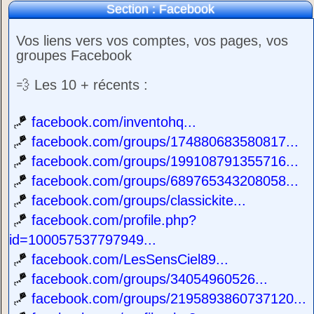
Section : Facebook
Vos liens vers vos comptes, vos pages, vos
groupes Facebook
💨 Les 10 + récents :
🪁
facebook.com/inventohq...
🪁
facebook.com/groups/174880683580817...
🪁
facebook.com/groups/199108791355716...
🪁
facebook.com/groups/689765343208058...
🪁
facebook.com/groups/classickite...
🪁
facebook.com/profile.php?
id=100057537797949...
🪁
facebook.com/LesSensCiel89...
🪁
facebook.com/groups/34054960526...
🪁
facebook.com/groups/2195893860737120...