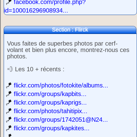
🪁
facebook.com/profile.php?
id=100016296908934...
Section : Flirck
Vous faites de superbes photos par cerf-
volant et bien plus encore, montrez-nous ces
photos.
💨 Les 10 + récents :
🪁
flickr.com/photos/fotokite/albums...
🪁
flickr.com/groups/kapbits...
🪁
flickr.com/groups/kaprigs...
🪁
flickr.com/photos/tahitipix...
🪁
flickr.com/groups/1742051@N24...
🪁
flickr.com/groups/kapkites...
🪁