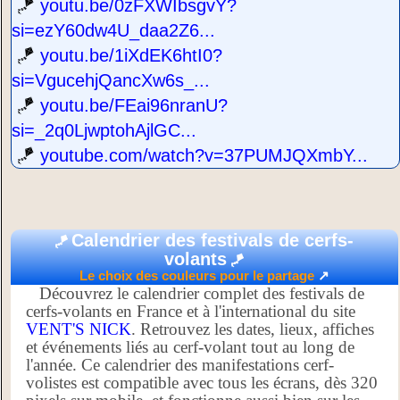
🪁
youtu.be/0zFXWIbsgvY?
si=ezY60dw4U_daa2Z6...
🪁
youtu.be/1iXdEK6htI0?
si=VgucehjQancXw6s_...
🪁
youtu.be/FEai96nranU?
si=_2q0LjwptohAjlGC...
🪁
youtube.com/watch?v=37PUMJQXmbY...
Calendrier des festivals de cerfs-
🪁
volants
🪁
Le choix des couleurs pour le partage
↗