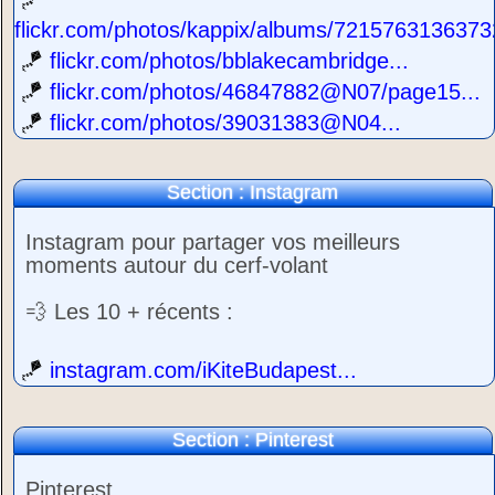
flickr.com/photos/kappix/albums/7215763136373
🪁
flickr.com/photos/bblakecambridge...
🪁
flickr.com/photos/46847882@N07/page15...
🪁
flickr.com/photos/39031383@N04...
Section : Instagram
Instagram pour partager vos meilleurs
moments autour du cerf-volant
💨 Les 10 + récents :
🪁
instagram.com/iKiteBudapest...
Section : Pinterest
Pinterest ...