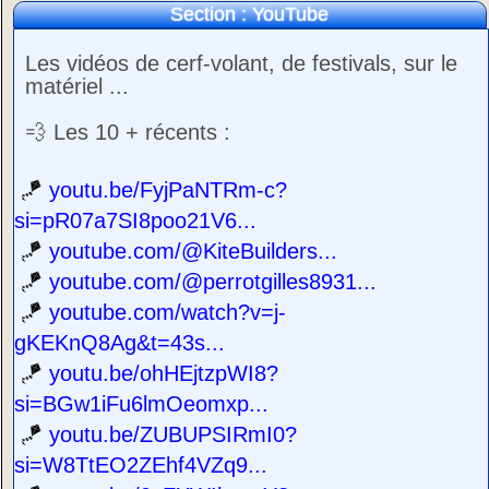
Section : YouTube
Les vidéos de cerf-volant, de festivals, sur le
matériel ...
💨 Les 10 + récents :
🪁
youtu.be/FyjPaNTRm-c?
si=pR07a7SI8poo21V6...
🪁
youtube.com/@KiteBuilders...
🪁
youtube.com/@perrotgilles8931...
🪁
youtube.com/watch?v=j-
gKEKnQ8Ag&t=43s...
🪁
youtu.be/ohHEjtzpWI8?
si=BGw1iFu6lmOeomxp...
🪁
youtu.be/ZUBUPSIRmI0?
si=W8TtEO2ZEhf4VZq9...