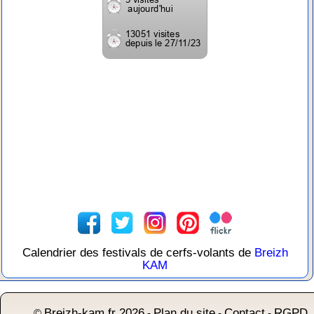
Calendrier des festivals de cerfs-volants de
Breizh
KAM
Breizh-kam.fr 2026
Plan du site
Contact
RGPD
©
-
-
-