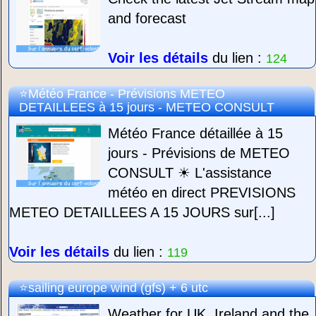
and forecast
Voir les détails
du lien :
124
Météo France - Prévisions METEO
DETAILLEES à 15 jours - METEO CONSULT
Météo France détaillée à 15
jours - Prévisions de METEO
CONSULT ☀ L'assistance
météo en direct PREVISIONS
METEO DETAILLEES A 15 JOURS sur[...]
Voir les détails
du lien :
119
sailing europe wind (gfs) + 6 utc
Weather for UK, Ireland and the