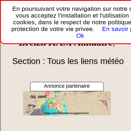
En poursuivant votre navigation sur notre s
vous acceptez l'installation et l'utilisation
Accueil
»
Météo
»
Tous les liens météo
.
cookies, dans le respect de notre politiqu
page 1/1
protection de votre vie privee.
En savoir 
Ok
Breizh KAM Annuaire
,
Section : Tous les liens météo
Annonce partenaire