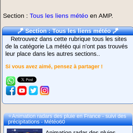
Section :
Tous les liens météo
en AMP.
🪁
Section : Tous les liens météo
🪁
Retrouvez dans cette rubrique tous les sites
de la catégorie La météo qui n'ont pas trouvés
leur place dans les autres sections..
Si vous avez aimé, pensez à partager !
Animation radars des pluie en France - suivi des
précipitations - Météo60
Animation radar des pluies.