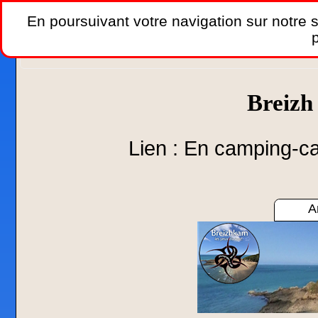
En poursuivant votre navigation sur notre si
p
Accueil
»
Hébergements
»
En camping-car
»
En camp
Breiz
Lien : En camping-ca
A