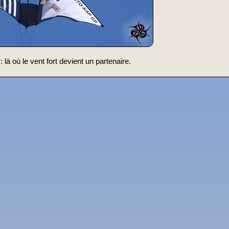
: là où le vent fort devient un partenaire.