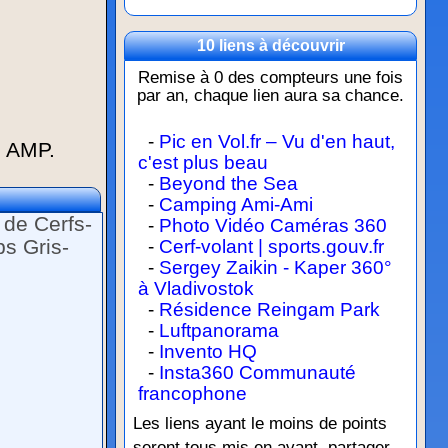
10 liens à découvrir
Remise à 0 des compteurs une fois
par an, chaque lien aura sa chance.
-
Pic en Vol.fr – Vu d'en haut,
 AMP.
c'est plus beau
-
Beyond the Sea
-
Camping Ami-Ami
 de Cerfs-
-
Photo Vidéo Caméras 360
s Gris-
-
Cerf-volant | sports.gouv.fr
-
Sergey Zaikin - Kaper 360°
à Vladivostok
-
Résidence Reingam Park
-
Luftpanorama
-
Invento HQ
-
Insta360 Communauté
francophone
Les liens ayant le moins de points
seront tous mis en avant, partager