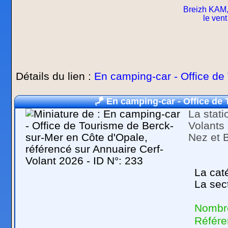
Breizh KAM,
le vent
Détails du lien :
En camping-car - Office de
🪁
En camping-car - Office de
La stati
Volants
Nez et 
La caté
La sec
Nombre
Référe