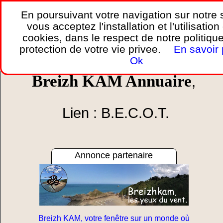
En poursuivant votre navigation sur notre s
vous acceptez l'installation et l'utilisation
Accueil
»
Les sites, forums, blogs
»
Les sites web
»
cookies, dans le respect de notre politiqu
B.E.C.O.T.
.
protection de votre vie privee.
En savoir 
Ok
Breizh KAM Annuaire
,
Lien : B.E.C.O.T.
Annonce partenaire
Breizh KAM, votre fenêtre sur un monde où