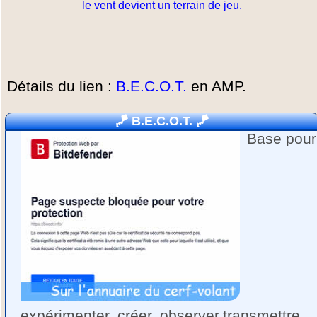
le vent devient un terrain de jeu.
Détails du lien :
B.E.C.O.T.
en AMP.
🪁
B.E.C.O.T.
🪁
Base pour
expérimenter, créer, observer,transmettre,