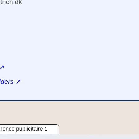
trich.dk
↗
lders
↗
once publicitaire 1