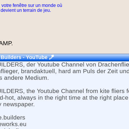
 votre fenêtre sur un monde où
 devient un terrain de jeu.
AMP.
 Builders - YouTube
🪁
ILDERS, der Youtube Channel von Drachenflie
lieger, brandaktuell, hard am Puls der Zeit un
es andere Medium.
LDERS, the Youtube Channel from kite fliers fo
red-hot, always in the right time at the right plac
y newspaper.
e.builders
eworks.eu