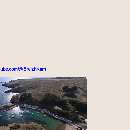
tube.com/@BreizhKam