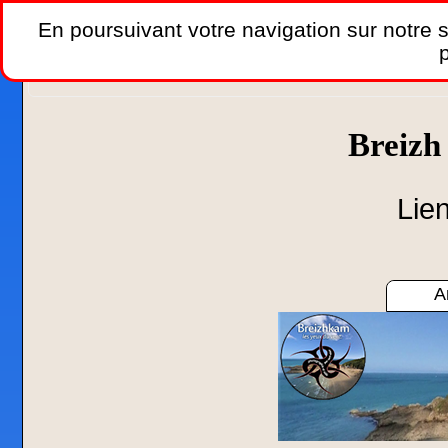
En poursuivant votre navigation sur notre si
p
Accueil
»
Réseaux sociaux
»
YouTube
»
Kite Builder
Breiz
Lien
A