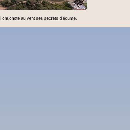
ui chuchote au vent ses secrets d'écume.