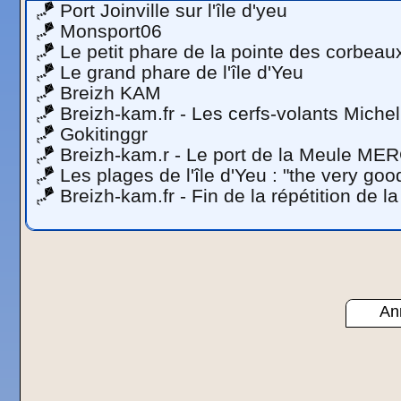
🪁
Port Joinville sur l'île d'yeu
🪁
Monsport06
🪁
Le petit phare de la pointe des corbeaux 
🪁
Le grand phare de l'île d'Yeu
🪁
Breizh KAM
🪁
Breizh-kam.fr - Les cerfs-volants Mich
🪁
Gokitinggr
🪁
Breizh-kam.r - Le port de la Meule ME
🪁
Les plages de l'île d'Yeu : "the very good
🪁
Breizh-kam.fr - Fin de la répétition de l
Ann