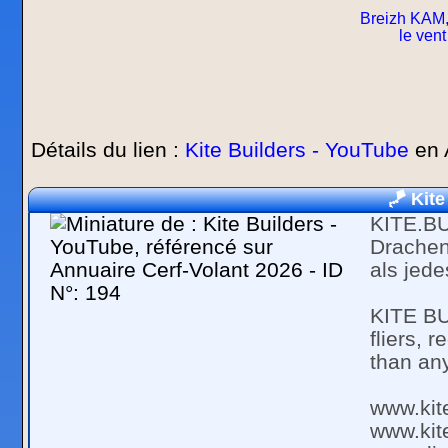
Breizh KAM,
le vent
Détails du lien :
Kite Builders - YouTube
en 
🪁
Kite
KITE.BU
Drachenf
als jed
KITE BUI
fliers, 
than an
www.kit
www.kit