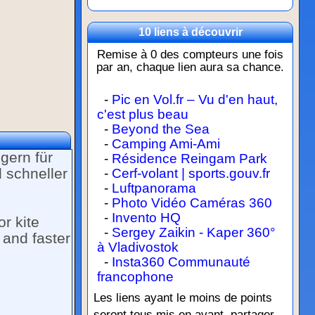
10 liens à découvrir
Remise à 0 des compteurs une fois
par an, chaque lien aura sa chance.
-
Pic en Vol.fr – Vu d'en haut,
c'est plus beau
-
Beyond the Sea
-
Camping Ami-Ami
gern für
-
Résidence Reingam Park
d schneller
-
Cerf-volant | sports.gouv.fr
-
Luftpanorama
-
Photo Vidéo Caméras 360
-
Invento HQ
r kite
-
Sergey Zaikin - Kaper 360°
e and faster
à Vladivostok
-
Insta360 Communauté
francophone
Les liens ayant le moins de points
seront tous mis en avant, partager