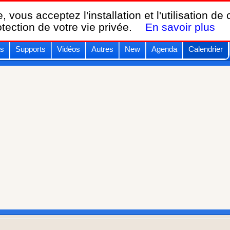
Breizh KAM,
, vous acceptez l'installation et l'utilisation de
le calendrier des festivals de cerfs-volants.
otection de votre vie privée.
En savoir plus
s
Supports
Vidéos
Autres
New
Agenda
Calendrier