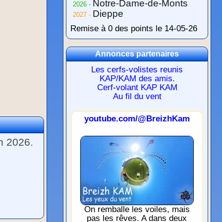
Notre-Dame-de-Monts
2026 -
Dieppe
2027 -
Remise à 0 des points le 14-05-26
Annonces partenaires
Les cerfs-volistes reunis
KAP/KAM des amis.
Cerf-volant KAP KAM
Au fil du vent
youtube.com/@BreizhKam
n 2026.
On remballe les voiles, mais
pas les rêves. A dans deux