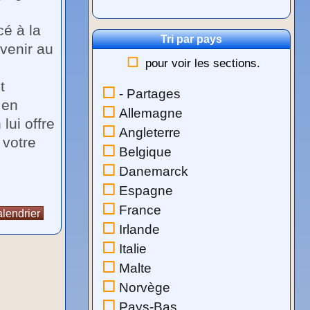
cé à la
Tri par pays
evenir au
pour voir les sections.
t
- Partages
 en
Allemagne
lui offre
Angleterre
 votre
Belgique
Danemarck
Espagne
France
lendrier
Irlande
Italie
Malte
Norvège
Pays-Bas