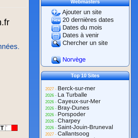
Webmasters
Ajouter un site
20 dernières dates
Dates du mois
Dates à venir
Chercher un site
nnées.
Norvège
Top 10 Sites
Berck-sur-mer
2027 -
La Turballe
2026 -
Cayeux-sur-Mer
2026 -
Bray-Dunes
2026 -
Porspoder
2026 -
Charpey
2026 -
Saint-Jouin-Bruneval
2026 -
Callantsoog
2027 -