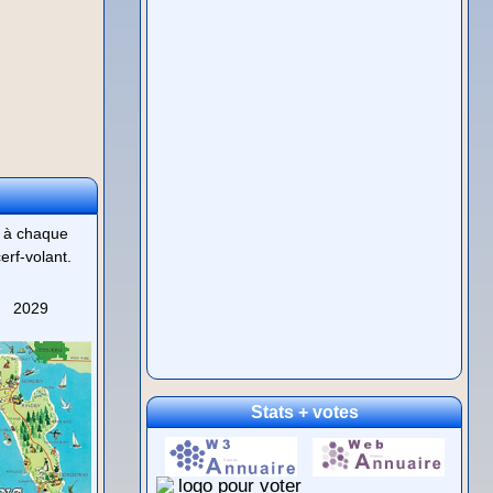
t à chaque
erf-volant.
2029
Stats + votes