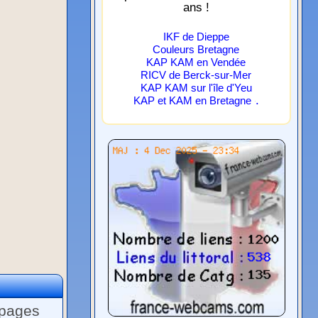
ans !
IKF de Dieppe
Couleurs Bretagne
KAP KAM en Vendée
RICV de Berck-sur-Mer
KAP KAM sur l'île d'Yeu
.
KAP et KAM en Bretagne
 pages