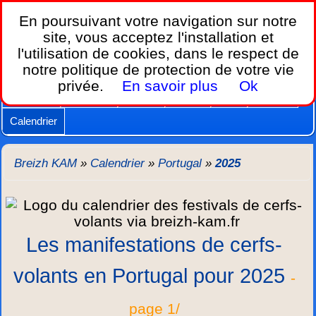
Breizh KAM,
En poursuivant votre navigation sur notre
le calendrier des festivals de cerfs-volants.
site, vous acceptez l'installation et
l'utilisation de cookies, dans le respect de
Home
notre politique de protection de votre vie
Lois et règles
Cerfs-volants
Nacelles
privée.
En savoir plus
Ok
Caméras
Supports
Vidéos
Autres
New
Agenda
Calendrier
Breizh KAM
»
Calendrier
»
Portugal
»
2025
Les manifestations de cerfs-
volants en Portugal pour 2025
-
page 1/