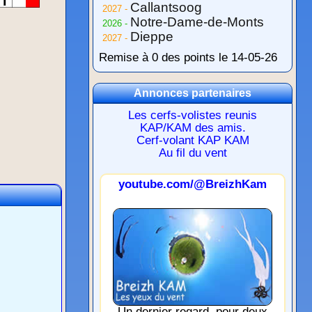
Callantsoog
2027 -
Notre-Dame-de-Monts
2026 -
Dieppe
2027 -
Remise à 0 des points le 14-05-26
Annonces partenaires
Les cerfs-volistes reunis
KAP/KAM des amis.
Cerf-volant KAP KAM
Au fil du vent
youtube.com/@BreizhKam
Un dernier regard, pour deux