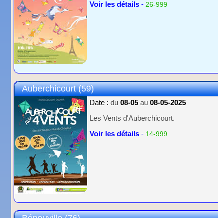
Voir les détails
-
26-999
Auberchicourt (59)
Date :
du
08-05
au
08-05-2025
Les Vents d'Auberchicourt.
Voir les détails
-
14-999
Bénouville (76)