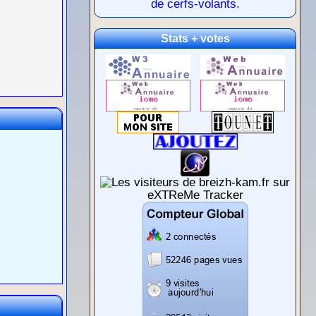
de cerfs-volants.
Stats + votes