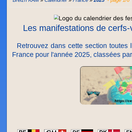
Breizh KAM
»
Calendrier
»
France
»
2025
- page 1/6
Les manifestations de cerfs
Retrouvez dans cette section toutes le
France pour l'année 2025, classées par