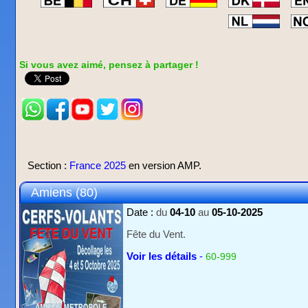
Si vous avez aimé, pensez à partager !
Section :
France 2025
en version AMP.
Amiens (80)
Date :
du
04-10
au
05-10-2025
Fête du Vent.
Voir les détails
-
60-999