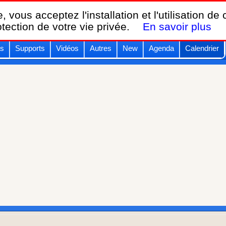
Breizh KAM,
, vous acceptez l'installation et l'utilisation de
le calendrier des festivals de cerfs-volants.
otection de votre vie privée.
En savoir plus
s
Supports
Vidéos
Autres
New
Agenda
Calendrier