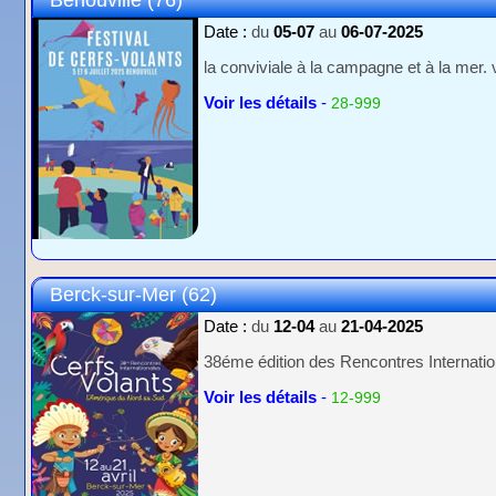
Date :
du
05-07
au
06-07-2025
la conviviale à la campagne et à la mer.
Voir les détails
-
28-999
Berck-sur-Mer (62)
Date :
du
12-04
au
21-04-2025
38éme édition des Rencontres Internatio
Voir les détails
-
12-999