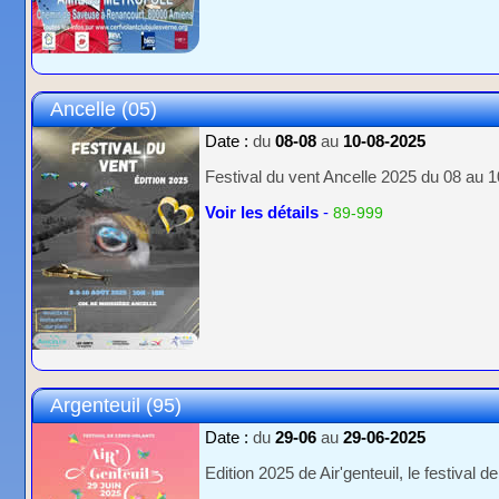
Ancelle (05)
Date :
du
08-08
au
10-08-2025
Festival du vent Ancelle 2025 du 08 au 1
Voir les détails
-
89-999
Argenteuil (95)
Date :
du
29-06
au
29-06-2025
Edition 2025 de Air'genteuil, le festival