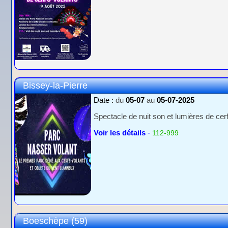
Bissey-la-Pierre
Date :
du
05-07
au
05-07-2025
Spectacle de nuit son et lumières de cer
Voir les détails
-
112-999
Boeschèpe (59)