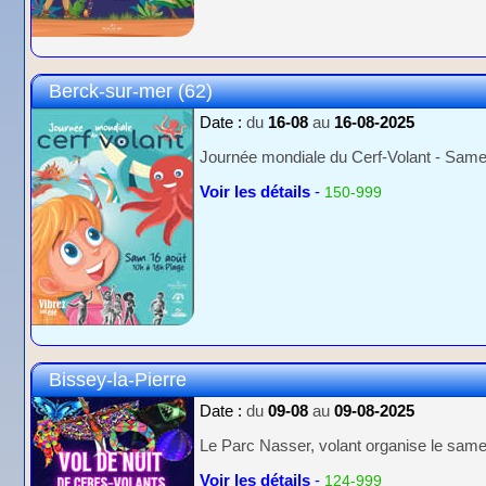
Berck-sur-mer (62)
Date :
du
16-08
au
16-08-2025
Journée mondiale du Cerf-Volant - Samed
Voir les détails
-
150-999
Bissey-la-Pierre
Date :
du
09-08
au
09-08-2025
Le Parc Nasser, volant organise le samed
Voir les détails
-
124-999