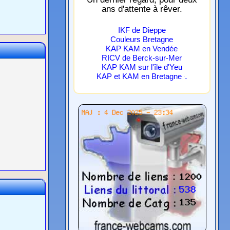
ans d'attente à rêver.
IKF de Dieppe
Couleurs Bretagne
KAP KAM en Vendée
RICV de Berck-sur-Mer
KAP KAM sur l'île d'Yeu
.
KAP et KAM en Bretagne