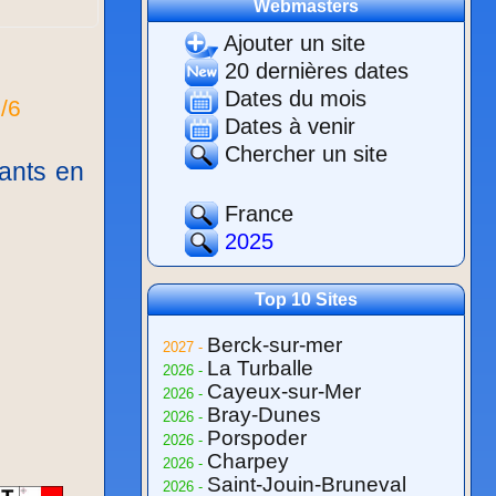
Webmasters
Ajouter un site
20 dernières dates
Dates du mois
/6
Dates à venir
Chercher un site
lants en
France
2025
Top 10 Sites
Berck-sur-mer
2027 -
La Turballe
2026 -
Cayeux-sur-Mer
2026 -
Bray-Dunes
2026 -
Porspoder
2026 -
Charpey
2026 -
Saint-Jouin-Bruneval
2026 -