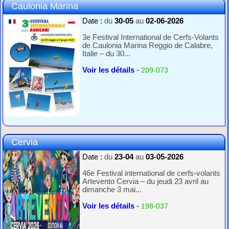
Caulonia Marina
Date :
du
30-05
au
02-06-2026
3e Festival International de Cerfs-Volants
de Caulonia Marina Reggio de Calabre,
Italie – du 30...
Voir les détails
-
209-073
Cervia
Date :
du
23-04
au
03-05-2026
46e Festival international de cerfs-volants
Artevento Cervia – du jeudi 23 avril au
dimanche 3 mai...
Voir les détails
-
198-037