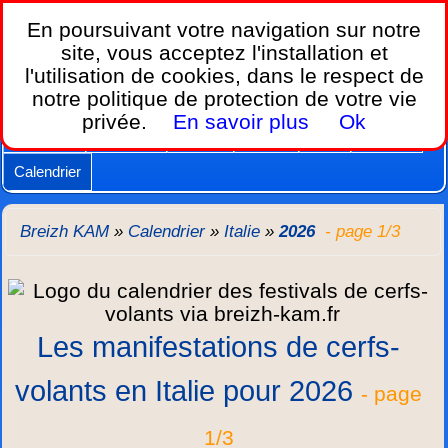
Breizh KAM,
En poursuivant votre navigation sur notre
le calendrier des festivals de cerfs-volants.
site, vous acceptez l'installation et
l'utilisation de cookies, dans le respect de
Home
notre politique de protection de votre vie
Lois et règles
Cerfs-volants
Nacelles
privée.
En savoir plus
Ok
Caméras
Supports
Vidéos
Autres
New
Agenda
Calendrier
Breizh KAM
»
Calendrier
»
Italie
»
2026
- page 1/3
Les manifestations de cerfs-
volants en Italie pour 2026
- page
1/3