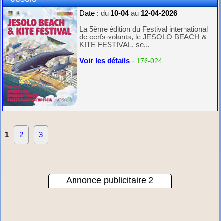
Date :
du
10-04
au
12-04-2026
La 5ème édition du Festival international
de cerfs-volants, le JESOLO BEACH &
KITE FESTIVAL, se...
Voir les détails
-
176-024
1
2
3
Annonce publicitaire 2