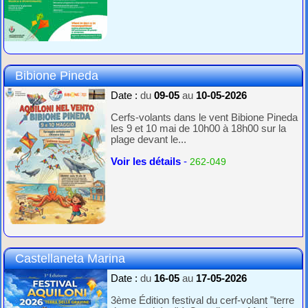
Bibione Pineda
Date :
du
09-05
au
10-05-2026
Cerfs-volants dans le vent Bibione Pineda
les 9 et 10 mai de 10h00 à 18h00 sur la
plage devant le...
Voir les détails
-
262-049
Castellaneta Marina
Date :
du
16-05
au
17-05-2026
3ème Édition festival du cerf-volant "terre