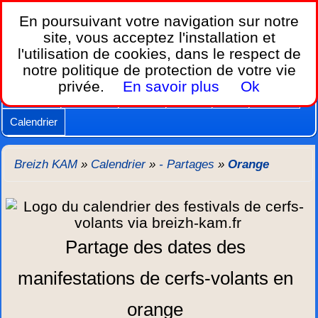
Breizh KAM,
En poursuivant votre navigation sur notre
le calendrier des festivals de cerfs-volants.
site, vous acceptez l'installation et
l'utilisation de cookies, dans le respect de
Home
notre politique de protection de votre vie
Lois et règles
Cerfs-volants
Nacelles
privée.
En savoir plus
Ok
Caméras
Supports
Vidéos
Autres
New
Agenda
Calendrier
Breizh KAM
»
Calendrier
»
- Partages
»
Orange
Partage des dates des
manifestations de cerfs-volants en
orange