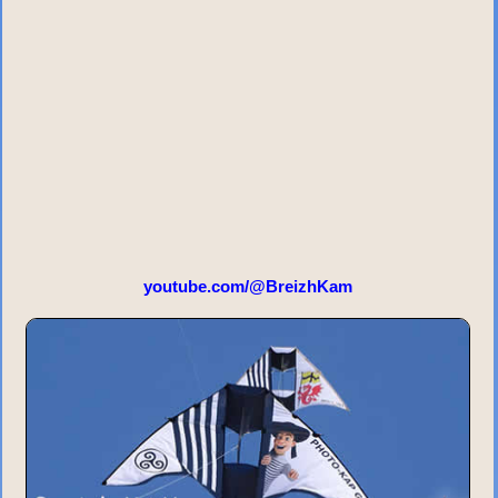
youtube.com/@BreizhKam