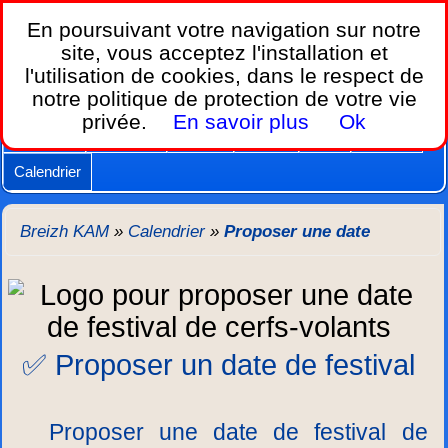
Breizh KAM,
En poursuivant votre navigation sur notre
le calendrier des festivals de cerfs-volants.
site, vous acceptez l'installation et
l'utilisation de cookies, dans le respect de
Home
notre politique de protection de votre vie
Lois et règles
Cerfs-volants
Nacelles
privée.
En savoir plus
Ok
Caméras
Supports
Vidéos
Autres
New
Agenda
Calendrier
Breizh KAM
»
Calendrier
»
Proposer une date
✅ Proposer un date de festival
Proposer une date de festival de