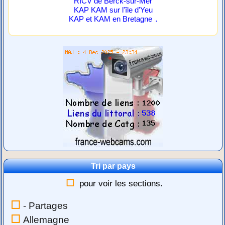
RICV de Berck-sur-Mer
KAP KAM sur l'île d'Yeu
.
KAP et KAM en Bretagne
Tri par pays
pour voir les sections.
- Partages
Allemagne