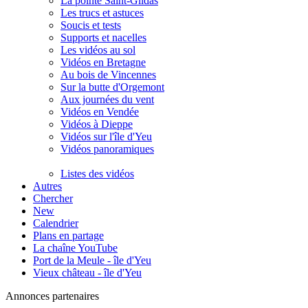
La pointe Saint-Gildas
Les trucs et astuces
Soucis et tests
Supports et nacelles
Les vidéos au sol
Vidéos en Bretagne
Au bois de Vincennes
Sur la butte d'Orgemont
Aux journées du vent
Vidéos en Vendée
Vidéos à Dieppe
Vidéos sur l'île d'Yeu
Vidéos panoramiques
Listes des vidéos
Autres
Chercher
New
Calendrier
Plans en partage
La chaîne YouTube
Port de la Meule - île d'Yeu
Vieux château - île d'Yeu
Annonces partenaires