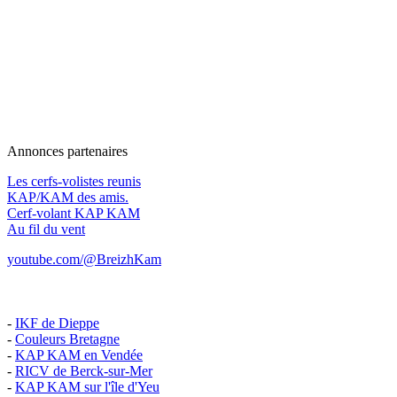
Annonces partenaires
Les cerfs-volistes reunis
KAP/KAM des amis.
Cerf-volant KAP KAM
Au fil du vent
youtube.com/@BreizhKam
-
IKF de Dieppe
-
Couleurs Bretagne
-
KAP KAM en Vendée
-
RICV de Berck-sur-Mer
-
KAP KAM sur l'île d'Yeu