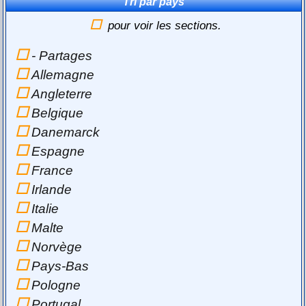
Tri par pays
pour voir les sections.
- Partages
Allemagne
Angleterre
Belgique
Danemarck
Espagne
France
Irlande
Italie
Malte
Norvège
Pays-Bas
Pologne
Portugal