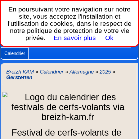
Breizh KAM,
En poursuivant votre navigation sur notre
le calendrier des festivals de cerfs-volants.
site, vous acceptez l'installation et
l'utilisation de cookies, dans le respect de
Home
notre politique de protection de votre vie
Lois et règles
Cerfs-volants
Nacelles
privée.
En savoir plus
Ok
Caméras
Supports
Vidéos
Autres
New
Agenda
Calendrier
Breizh KAM
»
Calendrier
»
Allemagne
»
2025
»
Gerstetten
Festival de cerfs-volants de