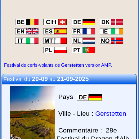
Festival de cerfs-volants de
Gerstetten
version AMP.
20-09
21-09-2025
Festival du
au
Pays
Ville - Lieu :
Gerstetten
Commentaire :
28e
Festival du Dragon d'Alb