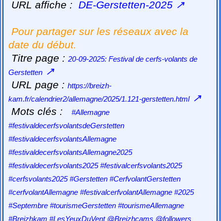
URL affiche :
DE-Gerstetten-2025
↗
Pour partager sur les réseaux avec la
date du début.
Titre page :
20-09-2025: Festival de cerfs-volants de
↗
Gerstetten
URL page :
https://breizh-
↗
kam.fr/calendrier2/allemagne/2025/1.121-gerstetten.html
Mots clés :
#Allemagne
#festivaldecerfsvolantsdeGerstetten
#festivaldecerfsvolantsAllemagne
#festivaldecerfsvolantsAllemagne2025
#festivaldecerfsvolants2025 #festivalcerfsvolants2025
#cerfsvolants2025 #Gerstetten #CerfvolantGerstetten
#cerfvolantAllemagne #festivalcerfvolantAllemagne #2025
#Septembre #tourismeGerstetten #tourismeAllemagne
#Breizhkam #LesYeuxDuVent @Breizhcams @followers