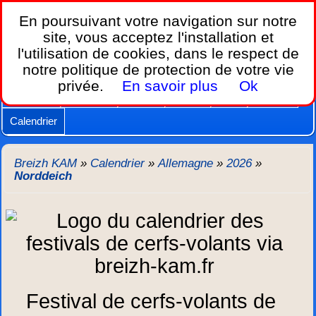
Breizh KAM,
En poursuivant votre navigation sur notre
le calendrier des festivals de cerfs-volants.
site, vous acceptez l'installation et
l'utilisation de cookies, dans le respect de
Home
notre politique de protection de votre vie
Lois et règles
Cerfs-volants
Nacelles
privée.
En savoir plus
Ok
Caméras
Supports
Vidéos
Autres
New
Agenda
Calendrier
Breizh KAM
»
Calendrier
»
Allemagne
»
2026
»
Norddeich
Festival de cerfs-volants de