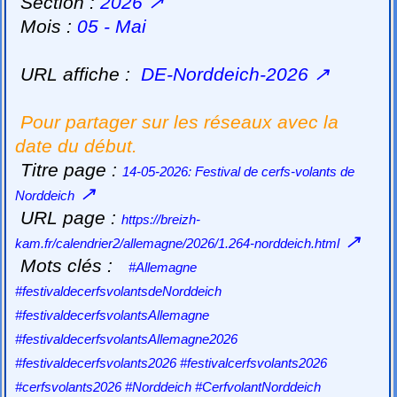
Section :
2026
↗
Mois :
05 - Mai
URL affiche :
DE-Norddeich-2026
↗
Pour partager sur les réseaux avec la
date du début.
Titre page :
14-05-2026: Festival de cerfs-volants de
↗
Norddeich
URL page :
https://breizh-
↗
kam.fr/calendrier2/allemagne/2026/1.264-norddeich.html
Mots clés :
#Allemagne
#festivaldecerfsvolantsdeNorddeich
#festivaldecerfsvolantsAllemagne
#festivaldecerfsvolantsAllemagne2026
#festivaldecerfsvolants2026 #festivalcerfsvolants2026
#cerfsvolants2026 #Norddeich #CerfvolantNorddeich