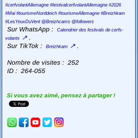
#cerfvolantAllemagne #festivalcerfvolantAllemagne #2026
#Mai #tourismeNorddeich #tourismeAllemagne #Breizhkam
#LesYeuxDuVent @Breizhcams @followers
Sur WhatsApp :
Calendrier des festivals de cerfs-
↗
.
volants
Sur TikTok :
↗
.
Breizhkam
Nombre de visites :
252
ID :
264-055
Si vous avez aimé, pensez à partager !