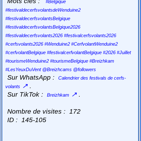
Mots clés :
#Belgique
#festivaldecerfsvolantsdeWenduine2
#festivaldecerfsvolantsBelgique
#festivaldecerfsvolantsBelgique2026
#festivaldecerfsvolants2026 #festivalcerfsvolants2026
#cerfsvolants2026 #Wenduine2 #CerfvolantWenduine2
#cerfvolantBelgique #festivalcerfvolantBelgique #2026 #Juillet
#tourismeWenduine2 #tourismeBelgique #Breizhkam
#LesYeuxDuVent @Breizhcams @followers
Sur WhatsApp :
Calendrier des festivals de cerfs-
↗
.
volants
Sur TikTok :
↗
.
Breizhkam
Nombre de visites :
172
ID :
145-105