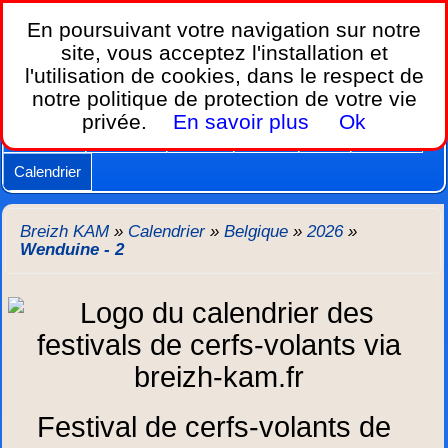
Breizh KAM,
En poursuivant votre navigation sur notre
le calendrier des festivals de cerfs-volants.
site, vous acceptez l'installation et
l'utilisation de cookies, dans le respect de
Home
notre politique de protection de votre vie
Lois et règles
Cerfs-volants
Nacelles
privée.
En savoir plus
Ok
Caméras
Supports
Vidéos
Autres
New
Agenda
Calendrier
Breizh KAM
»
Calendrier
»
Belgique
»
2026
»
Wenduine - 2
Festival de cerfs-volants de