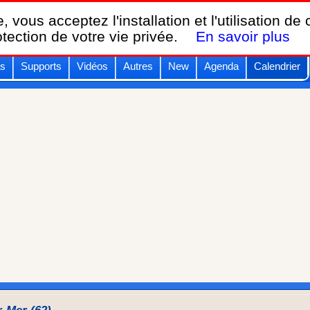
Breizh KAM,
, vous acceptez l'installation et l'utilisation de
le calendrier des festivals de cerfs-volants.
otection de votre vie privée.
En savoir plus
s
Supports
Vidéos
Autres
New
Agenda
Calendrier