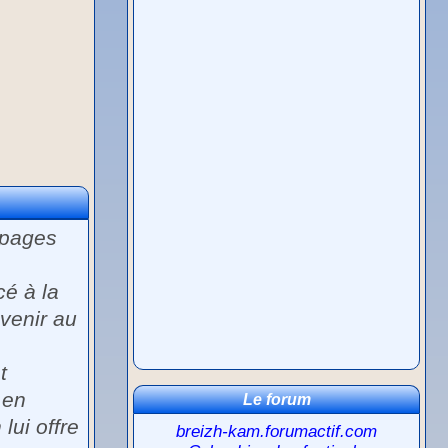
 pages
cé à la
evenir au
t
 en
Le forum
lui offre
breizh-kam.forumactif.com