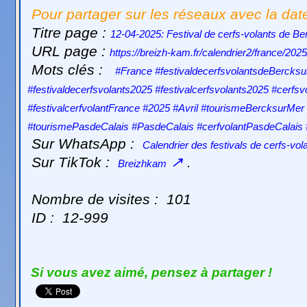
Pour partager sur les réseaux avec la dat
Titre page :
12-04-2025: Festival de cerfs-volants de B
URL page :
https://breizh-kam.fr/calendrier2/france/20
Mots clés :
#France #festivaldecerfsvolantsdeBercksu
#festivaldecerfsvolants2025 #festivalcerfsvolants2025 #cerf
#festivalcerfvolantFrance #2025 #Avril #tourismeBercksurM
#tourismePasdeCalais #PasdeCalais #cerfvolantPasdeCalai
Sur WhatsApp :
Calendrier des festivals de cerfs-vol
Sur TikTok :
↗
.
Breizhkam
Nombre de visites :
101
ID :
12-999
Si vous avez aimé, pensez à partager !