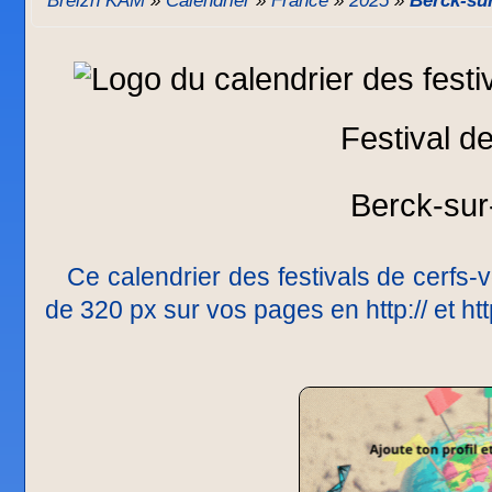
Breizh KAM
»
Calendrier
»
France
»
2025
»
Berck-sur
Festival d
Berck-sur
Ce calendrier des festivals de cerfs-v
de 320 px sur vos pages en http:// et h