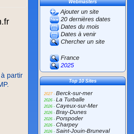
Webmasters
Ajouter un site
20 dernières dates
Dates du mois
Dates à venir
Chercher un site
France
2025
à partir
Top 10 Sites
MP.
Berck-sur-mer
2027 -
La Turballe
2026 -
Cayeux-sur-Mer
2026 -
Bray-Dunes
2026 -
Porspoder
2026 -
Charpey
2026 -
Saint-Jouin-Bruneval
2026 -