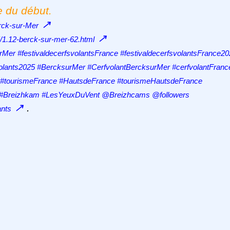
e du début.
↗
erck-sur-Mer
↗
25/1.12-berck-sur-mer-62.html
rMer #festivaldecerfsvolantsFrance #festivaldecerfsvolantsFrance2
svolants2025 #BercksurMer #CerfvolantBercksurMer #cerfvolantFranc
er #tourismeFrance #HautsdeFrance #tourismeHautsdeFrance
s #Breizhkam #LesYeuxDuVent @Breizhcams @followers
↗
.
ants