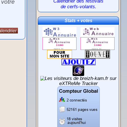
 votre
Calendrier des festivals
de cerfs-volants.
Stats + votes
lendrier