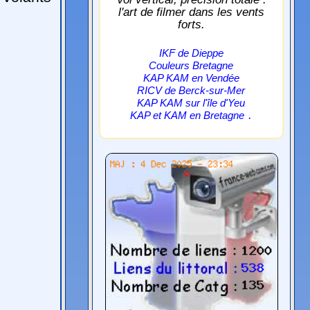
l'art de filmer dans les vents
forts.
IKF de Dieppe
Couleurs Bretagne
KAP KAM en Vendée
RICV de Berck-sur-Mer
KAP KAM sur l'île d'Yeu
.
KAP et KAM en Bretagne