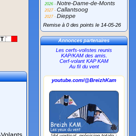
Notre-Dame-de-Monts
2026 -
Callantsoog
2027 -
Dieppe
2027 -
Remise à 0 des points le 14-05-26
Annonces partenaires
Les cerfs-volistes reunis
KAP/KAM des amis.
Cerf-volant KAP KAM
Au fil du vent
youtube.com/@BreizhKam
-Volants
Vol vertical, précision totale :