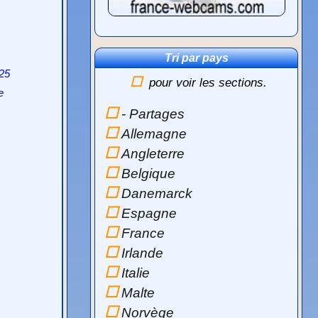
Tri par pays
025
pour voir les sections.
e
- Partages
Allemagne
Angleterre
Belgique
Danemarck
Espagne
France
Irlande
Italie
Malte
Norvège