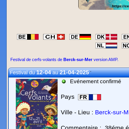
Festival de cerfs-volants de
Berck-sur-Mer
version AMP.
.
12-04
21-04-2025
Festival du
au
Evénement confirmé
Pays
Ville - Lieu :
Berck-sur-M
Commentaire :
38éme éd