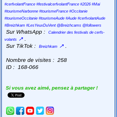
#cerfvolantFrance #festivalcerfvolantFrance #2026 #Mai
#tourismeNarbonne #tourismeFrance #Occitanie
#tourismeOccitanie #tourismeAude #Aude #cerfvolantAude
#Breizhkam #LesYeuxDuVent @Breizhcams @followers
Sur WhatsApp :
Calendrier des festivals de cerfs-
↗
.
volants
Sur TikTok :
↗
.
Breizhkam
Nombre de visites :
258
ID :
168-066
Si vous avez aimé, pensez à partager !