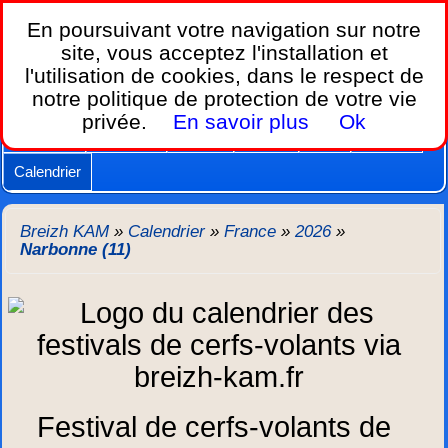
Breizh KAM,
En poursuivant votre navigation sur notre
le calendrier des festivals de cerfs-volants.
site, vous acceptez l'installation et
l'utilisation de cookies, dans le respect de
Home
notre politique de protection de votre vie
Lois et règles
Cerfs-volants
Nacelles
privée.
En savoir plus
Ok
Caméras
Supports
Vidéos
Autres
New
Agenda
Calendrier
Breizh KAM
»
Calendrier
»
France
»
2026
»
Narbonne (11)
Festival de cerfs-volants de