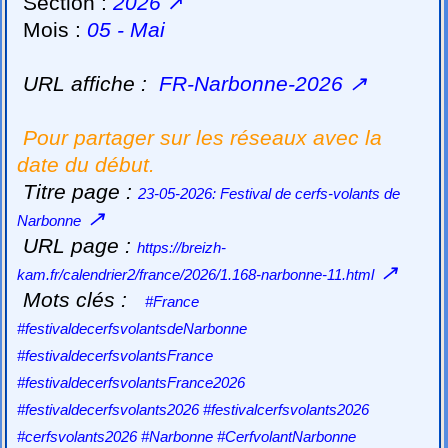
Section :
2026
↗
Mois :
05 - Mai
URL affiche :
FR-Narbonne-2026
↗
Pour partager sur les réseaux avec la
date du début.
Titre page :
23-05-2026: Festival de cerfs-volants de
↗
Narbonne
URL page :
https://breizh-
↗
kam.fr/calendrier2/france/2026/1.168-narbonne-11.html
Mots clés :
#France
#festivaldecerfsvolantsdeNarbonne
#festivaldecerfsvolantsFrance
#festivaldecerfsvolantsFrance2026
#festivaldecerfsvolants2026 #festivalcerfsvolants2026
#cerfsvolants2026 #Narbonne #CerfvolantNarbonne