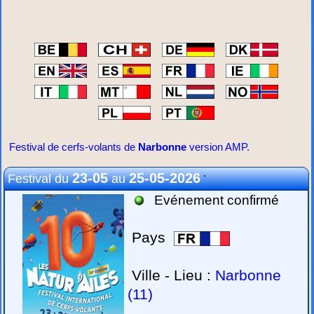
Festival de cerfs-volants de
Narbonne
version AMP.
.
23-05
25-05-2026
Festival du
au
Evénement confirmé
Pays
Ville - Lieu :
Narbonne
(11)