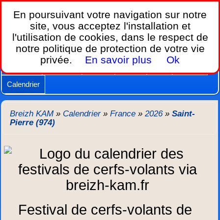
Breizh KAM,
En poursuivant votre navigation sur notre
le calendrier des festivals de cerfs-volants.
site, vous acceptez l'installation et
l'utilisation de cookies, dans le respect de
Home
notre politique de protection de votre vie
Lois et règles
Cerfs-volants
Nacelles
privée.
En savoir plus
Ok
Caméras
Supports
Vidéos
Autres
New
Agenda
Calendrier
Breizh KAM
»
Calendrier
»
France
»
2026
»
Saint-
Pierre (974)
Festival de cerfs-volants de