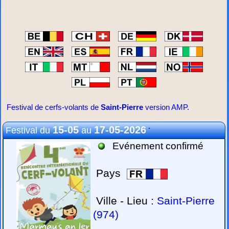
Festival de cerfs-volants de
Saint-Pierre
version AMP.
.
15-05
17-05-2026
Festival du
au
Evénement confirmé
Pays
Ville - Lieu :
Saint-Pierre
(974)