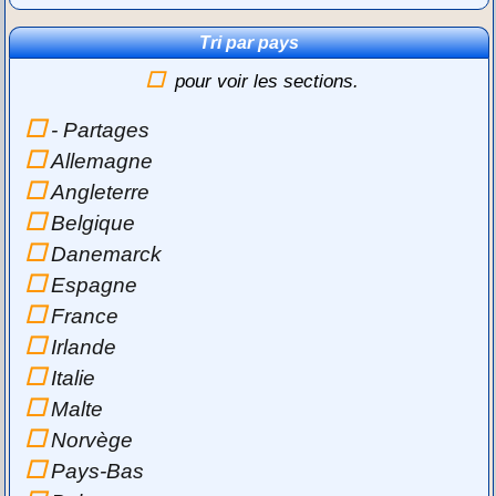
Tri par pays
pour voir les sections.
- Partages
Allemagne
Angleterre
Belgique
Danemarck
Espagne
France
Irlande
Italie
Malte
Norvège
Pays-Bas