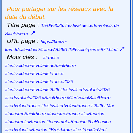
Pour partager sur les réseaux avec la
date du début.
Titre page :
15-05-2026: Festival de cerfs-volants de
↗
Saint-Pierre
URL page :
https://breizh-
↗
kam.fr/calendrier2/france/2026/1.195-saint-pierre-974.html
Mots clés :
#France
#festivaldecerfsvolantsdeSaintPierre
#festivaldecerfsvolantsFrance
#festivaldecerfsvolantsFrance2026
#festivaldecerfsvolants2026 #festivalcerfsvolants2026
#cerfsvolants2026 #SaintPierre #CerfvolantSaintPierre
#cerfvolantFrance #festivalcerfvolantFrance #2026 #Mai
#tourismeSaintPierre #tourismeFrance #LaReunion
#tourismeLaReunion #tourismeLaReunion #LaReunion
#cerfvolantLaReunion #Breizhkam #LesYeuxDuVent