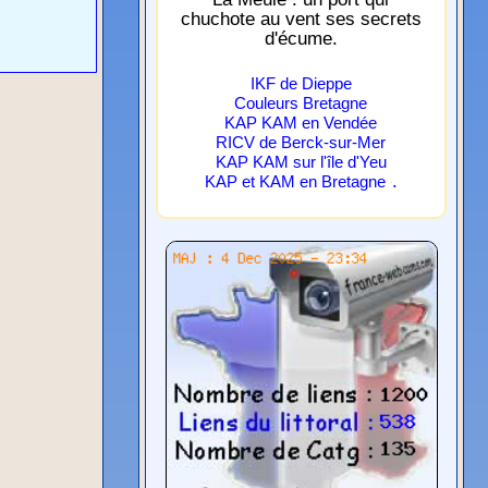
chuchote au vent ses secrets
d'écume.
IKF de Dieppe
Couleurs Bretagne
KAP KAM en Vendée
RICV de Berck-sur-Mer
KAP KAM sur l'île d'Yeu
.
KAP et KAM en Bretagne