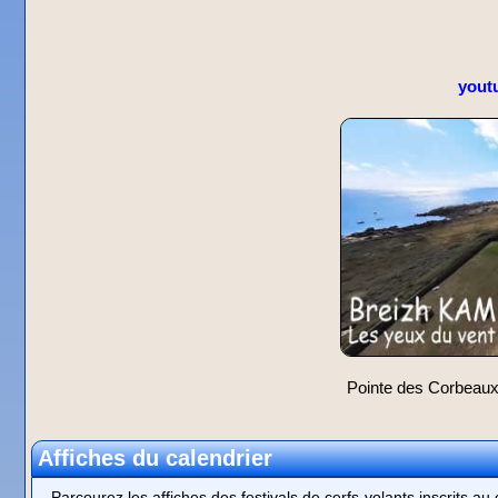
yout
Pointe des Corbeaux :
Affiches du calendrier
Parcourez les affiches des festivals de cerfs-volants inscrits a