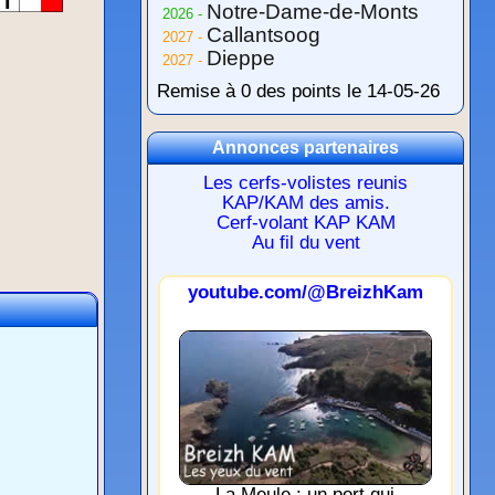
Notre-Dame-de-Monts
2026 -
Callantsoog
2027 -
Dieppe
2027 -
Remise à 0 des points le 14-05-26
Annonces partenaires
Les cerfs-volistes reunis
KAP/KAM des amis.
Cerf-volant KAP KAM
Au fil du vent
youtube.com/@BreizhKam
La Meule : un port qui