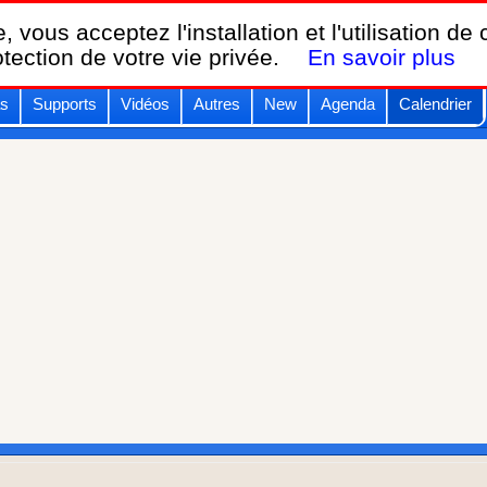
Breizh KAM,
, vous acceptez l'installation et l'utilisation de
le calendrier des festivals de cerfs-volants.
otection de votre vie privée.
En savoir plus
s
Supports
Vidéos
Autres
New
Agenda
Calendrier