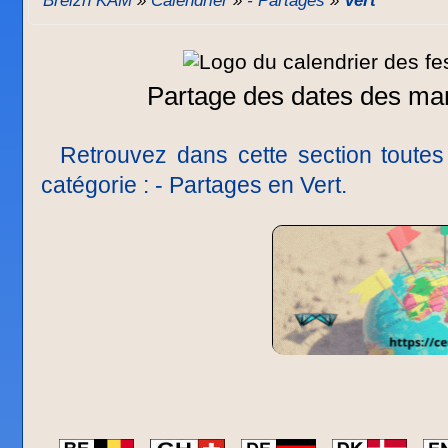
Breizh KAM
»
Calendrier
»
- Partages
»
Vert
Partage des dates des mani
Retrouvez dans cette section toutes 
catégorie : - Partages en Vert.