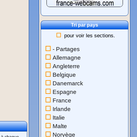
Tri par pays
pour voir les sections.
- Partages
Allemagne
Angleterre
Belgique
Danemarck
Espagne
France
Irlande
Italie
Malte
Norvège
t à chaque