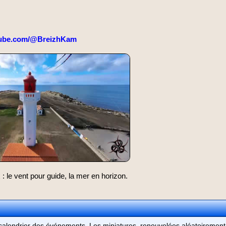
ube.com/@BreizhKam
 le vent pour guide, la mer en horizon.
u calendrier des événements. Les miniatures, renouvelées aléatoiremen