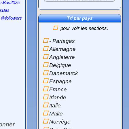
aysBas2025
ysBas
 @followers
Tri par pays
pour voir les sections.
- Partages
Allemagne
Angleterre
Belgique
Danemarck
Espagne
France
Irlande
Italie
Malte
Norvège
ionner