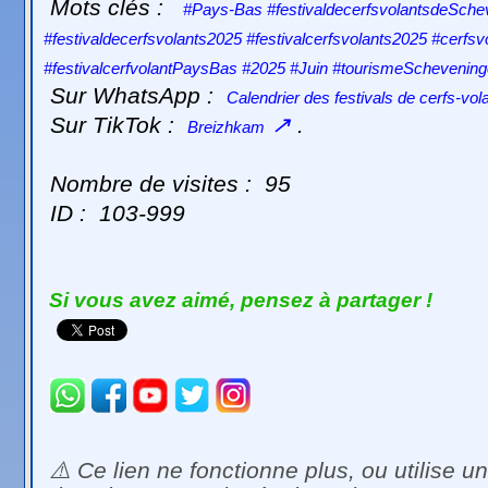
Mots clés :
#Pays-Bas #festivaldecerfsvolantsdeSche
#festivaldecerfsvolants2025 #festivalcerfsvolants2025 #cer
#festivalcerfvolantPaysBas #2025 #Juin #tourismeScheven
Sur WhatsApp :
Calendrier des festivals de cerfs-vol
Sur TikTok :
↗
.
Breizhkam
Nombre de visites :
95
ID :
103-999
Si vous avez aimé, pensez à partager !
⚠️ Ce lien ne fonctionne plus, ou utilise