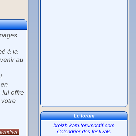
 pages
cé à la
evenir au
t
 en
lui offre
 votre
Le forum
breizh-kam.forumactif.com
Calendrier des festivals
lendrier