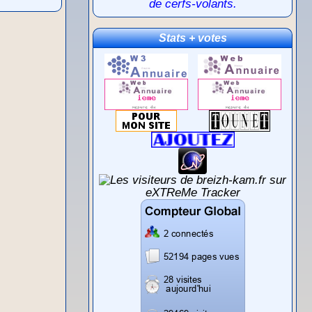
de cerfs-volants.
Stats + votes