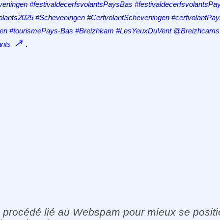
veningen #festivaldecerfsvolantsPaysBas #festivaldecerfsvolantsP
fsvolants2025 #Scheveningen #CerfvolantScheveningen #cerfvolantPa
ingen #tourismePays-Bas #Breizhkam #LesYeuxDuVent @Breizhcams
↗
.
ants
 un procédé lié au Webspam pour mieux se posit