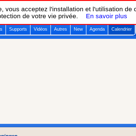
Breizh KAM,
, vous acceptez l'installation et l'utilisation de
le calendrier des festivals de cerfs-volants.
otection de votre vie privée.
En savoir plus
s
Supports
Vidéos
Autres
New
Agenda
Calendrier