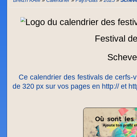
Breizh KAM
»
Calendrier
»
Pays-Bas
»
2025
»
Schev
Festival d
Scheve
Ce calendrier des festivals de cerfs-v
de 320 px sur vos pages en http:// et h