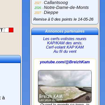
Callantsoog
2027 -
Notre-Dame-de-Monts
2026 -
Dieppe
2027 -
Remise à 0 des points le 14-05-26
Annonces partenaires
Les cerfs-volistes reunis
KAP/KAM des amis.
Cerf-volant KAP KAM
Au fil du vent
youtube.com/@BreizhKam
t à
Quand le monde se terre, je