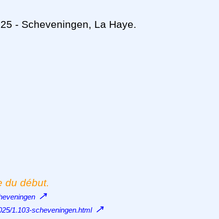
025 - Scheveningen, La Haye.
e du début.
↗
cheveningen
↗
/2025/1.103-scheveningen.html