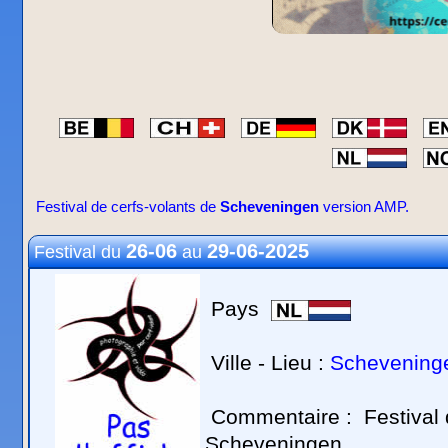
Festival de cerfs-volants de
Scheveningen
version AMP.
26-06
29-06-2025
Festival du
au
Pays
Ville - Lieu :
Schevening
Commentaire :
Festival
Scheveningen.