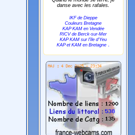
danse avec les rafales.
IKF de Dieppe
Couleurs Bretagne
KAP KAM en Vendée
RICV de Berck-sur-Mer
KAP KAM sur l'île d'Yeu
.
KAP et KAM en Bretagne