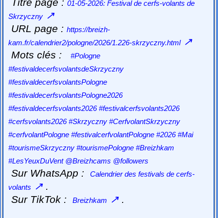
Titre page :
01-05-2026: Festival de cerfs-volants de
↗
Skrzyczny
URL page :
https://breizh-
↗
kam.fr/calendrier2/pologne/2026/1.226-skrzyczny.html
Mots clés :
#Pologne
#festivaldecerfsvolantsdeSkrzyczny
#festivaldecerfsvolantsPologne
#festivaldecerfsvolantsPologne2026
#festivaldecerfsvolants2026 #festivalcerfsvolants2026
#cerfsvolants2026 #Skrzyczny #CerfvolantSkrzyczny
#cerfvolantPologne #festivalcerfvolantPologne #2026 #Mai
#tourismeSkrzyczny #tourismePologne #Breizhkam
#LesYeuxDuVent @Breizhcams @followers
Sur WhatsApp :
Calendrier des festivals de cerfs-
↗
.
volants
Sur TikTok :
↗
.
Breizhkam