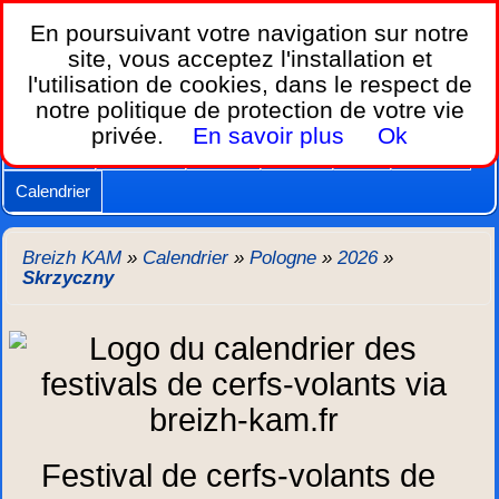
Breizh KAM,
En poursuivant votre navigation sur notre
le calendrier des festivals de cerfs-volants.
site, vous acceptez l'installation et
l'utilisation de cookies, dans le respect de
Home
notre politique de protection de votre vie
Lois et règles
Cerfs-volants
Nacelles
privée.
En savoir plus
Ok
Caméras
Supports
Vidéos
Autres
New
Agenda
Calendrier
Breizh KAM
»
Calendrier
»
Pologne
»
2026
»
Skrzyczny
Festival de cerfs-volants de