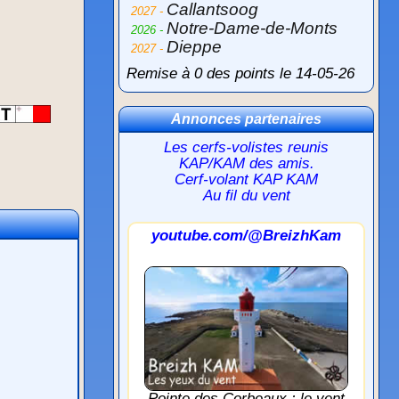
Callantsoog
2027 -
Notre-Dame-de-Monts
2026 -
Dieppe
2027 -
Remise à 0 des points le 14-05-26
Annonces partenaires
Les cerfs-volistes reunis
KAP/KAM des amis.
Cerf-volant KAP KAM
Au fil du vent
youtube.com/@BreizhKam
Pointe des Corbeaux : le vent