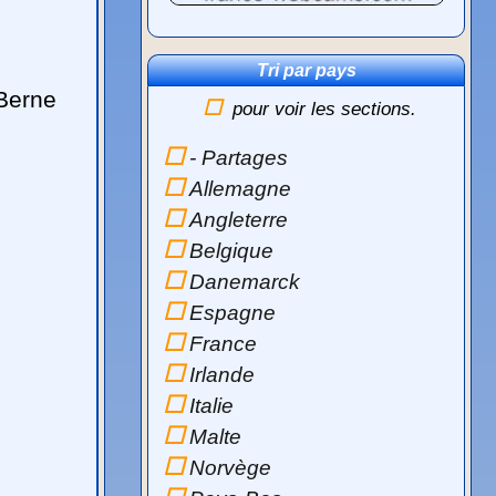
Tri par pays
Berne
pour voir les sections.
- Partages
Allemagne
Angleterre
Belgique
Danemarck
Espagne
France
Irlande
Italie
Malte
Norvège