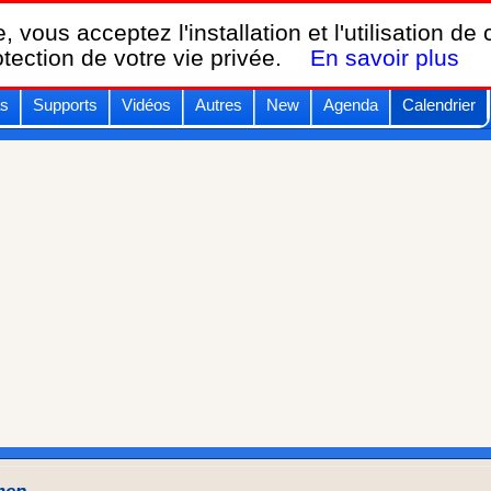
Breizh KAM,
, vous acceptez l'installation et l'utilisation de
le calendrier des festivals de cerfs-volants.
otection de votre vie privée.
En savoir plus
s
Supports
Vidéos
Autres
New
Agenda
Calendrier