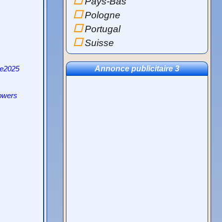
Pays-Bas
Pologne
Portugal
Suisse
se2025
Annonce publicitaire 3
owers