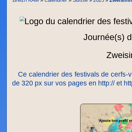
Breizh KAM
»
Calendrier
»
Suisse
»
2025
»
Zweisim
Journée(s) d
Zweis
Ce calendrier des festivals de cerfs-v
de 320 px sur vos pages en http:// et h