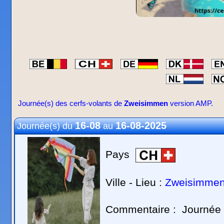
Journée(s) des cerfs-volants de
Zweisimmen
version AMP.
16-08
16-08-2025
Journée(s) du
au
Pays
Ville - Lieu :
Zweisimme
Commentaire :
Journée 