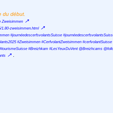
e du début.
↗
de Zweisimmen
↗
25/1.80-zweisimmen.html
mmen #journéedescerfsvolantsSuisse #journéedescerfsvolantsSuis
volants2025 #Zweisimmen #CerfvolantZweisimmen #cerfvolantSuisse
en #tourismeSuisse #Breizhkam #LesYeuxDuVent @Breizhcams @foll
↗
.
ants