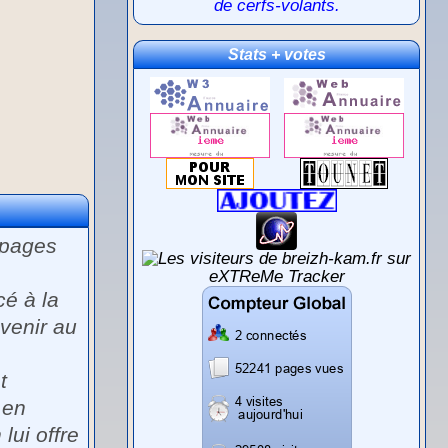
de cerfs-volants.
Stats + votes
 pages
cé à la
evenir au
t
 en
lui offre