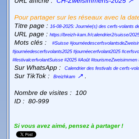
URL affiche :
CH-Zweisimmens-2025
↗
Pour partager sur les réseaux avec la dat
Titre page :
16-08-2025: Journée(s) des cerfs-volants 
URL page :
https://breizh-kam.fr/calendrier2/suisse/20
Mots clés :
#Suisse #journéedescerfsvolantsdeZweisi
#journéedescerfsvolants2025 #journéecerfvolant2025 #cerfs
#festivalcerfvolantSuisse #2025 #Août #tourismeZweisimm
Sur WhatsApp :
Calendrier des festivals de cerfs-vol
Sur TikTok :
↗
.
Breizhkam
Nombre de visites :
100
ID :
80-999
Si vous avez aimé, pensez à partager !