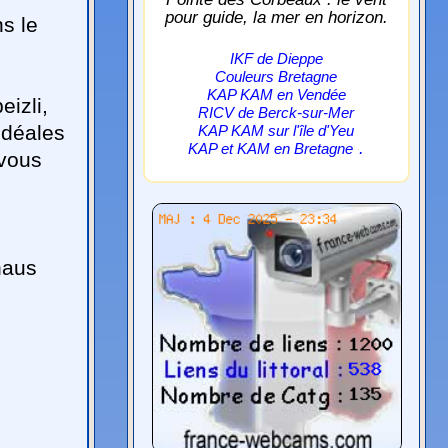
pour guide, la mer en horizon.
s le
IKF de Dieppe
Couleurs Bretagne
KAP KAM en Vendée
izli,
RICV de Berck-sur-Mer
idéales
KAP KAM sur l'île d'Yeu
.
KAP et KAM en Bretagne
 vous
haus