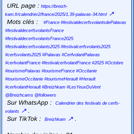
URL page :
https://breizh-
↗
kam.fr/calendrier2/france/2025/1.39-palavas-34.html
Mots clés :
#France #festivaldecerfsvolantsdePalavas
#festivaldecerfsvolantsFrance
#festivaldecerfsvolantsFrance2025
#festivaldecerfsvolants2025 #festivalcerfsvolants2025
#cerfsvolants2025 #Palavas #CerfvolantPalavas
#cerfvolantFrance #festivalcerfvolantFrance #2025 #Octobre
#tourismePalavas #tourismeFrance #Occitanie
#tourismeOccitanie #tourismeHerault #Herault
#cerfvolantHerault #Breizhkam #LesYeuxDuVent
@Breizhcams @followers
Sur WhatsApp :
Calendrier des festivals de cerfs-
↗
.
volants
Sur TikTok :
↗
.
Breizhkam