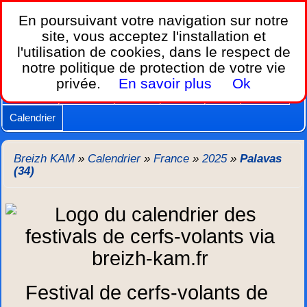
Breizh KAM,
En poursuivant votre navigation sur notre
le calendrier des festivals de cerfs-volants.
site, vous acceptez l'installation et
l'utilisation de cookies, dans le respect de
Home
notre politique de protection de votre vie
Lois et règles
Cerfs-volants
Nacelles
privée.
En savoir plus
Ok
Caméras
Supports
Vidéos
Autres
New
Agenda
Calendrier
Breizh KAM
»
Calendrier
»
France
»
2025
»
Palavas
(34)
Festival de cerfs-volants de