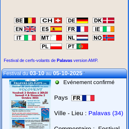
Festival de cerfs-volants de
Palavas
version AMP.
.
03-10
05-10-2025
Festival du
au
Evénement confirmé
Pays
Ville - Lieu :
Palavas (34)
Commentaire :
Festival