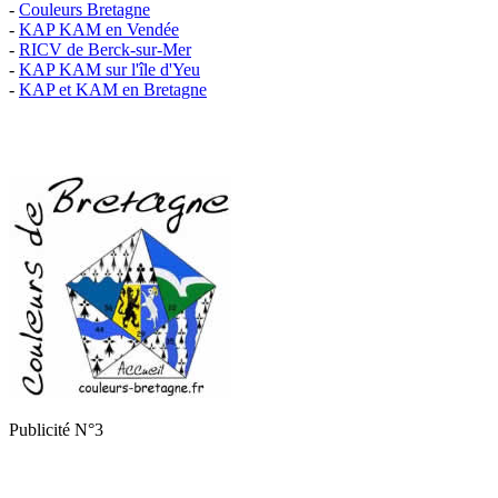
-
Couleurs Bretagne
-
KAP KAM en Vendée
-
RICV de Berck-sur-Mer
-
KAP KAM sur l'île d'Yeu
-
KAP et KAM en Bretagne
Publicité N°3