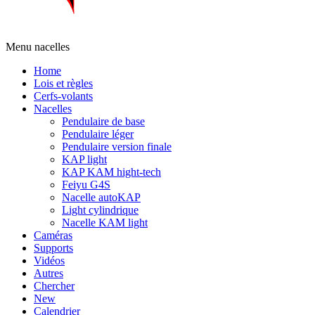
Menu nacelles
Home
Lois et règles
Cerfs-volants
Nacelles
Pendulaire de base
Pendulaire léger
Pendulaire version finale
KAP light
KAP KAM hight-tech
Feiyu G4S
Nacelle autoKAP
Light cylindrique
Nacelle KAM light
Caméras
Supports
Vidéos
Autres
Chercher
New
Calendrier